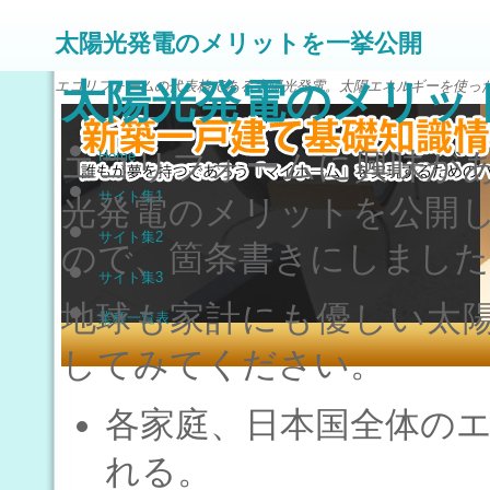
太陽光発電のメリットを一挙公開
太陽光発電のメリッ
エコリフォームの代表格である太陽光発電。太陽エネルギーを使っ
エコリフォームに興味が
Home
サイト集1
光発電のメリットを公開
サイト集2
ので、箇条書きにしました
サイト集3
地球も家計にも優しい太
業種一覧表
してみてください。
各家庭、日本国全体の
れる。